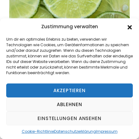
Zustimmung verwalten
Um dir ein optimales Erlebnis zu bieten, verwenden wir
Technologien wie Cookies, um Geräteinformationen zu speichern
und/oder darauf zuzugreifen. Wenn du diesen Technologien
zustimmst, können wir Daten wie das Surfverhalten oder eindeutige
ERNÄHRUNG
MÄRZ 18, 2019
IDs auf dieser Website verarbeiten. Wenn du deine Zustimmung
nicht erteilst oder zurückziehst, können bestimmte Merkmale und
Säure-Base und die Qualität
Funktionen beeinträchtigt werden.
Deiner Gedanken
AKZEPTIEREN
Mehr Lesen
ABLEHNEN
EINSTELLUNGEN ANSEHEN
Cookie-Richtlinie
Datenschutzerklärung
Impressum