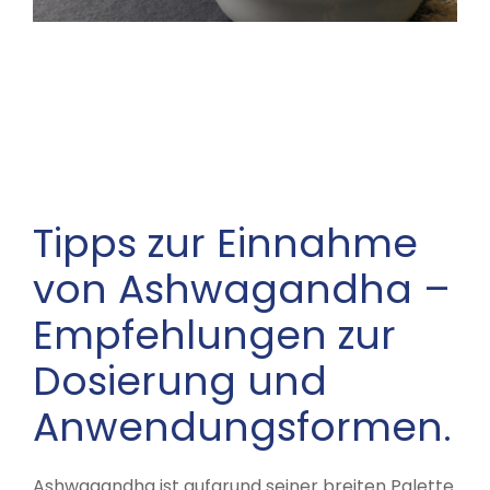
Traditionell wird Ashwagandha für
eine Vielzahl von Beschwerden
verwendet, darunter Stress,
Angstzustände, Erschöpfung,
Schlafstörungen und viele andere
gesundheitliche Probleme.
Tipps zur Einnahme
von Ashwagandha –
Empfehlungen zur
Dosierung und
Anwendungsformen.
Ashwagandha ist aufgrund seiner breiten Palette