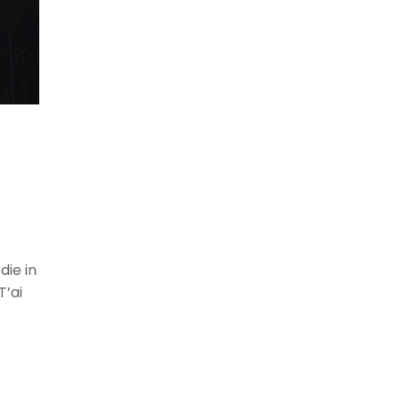
die in
T’ai