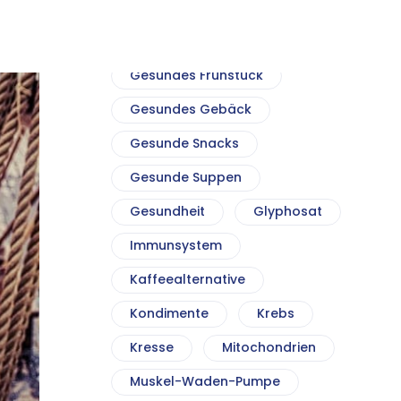
Gesunde Salate
Gesundes Brot
Gesundes Frühstück
Gesundes Gebäck
Gesunde Snacks
Gesunde Suppen
Gesundheit
Glyphosat
Immunsystem
Kaffeealternative
Kondimente
Krebs
Kresse
Mitochondrien
Muskel-Waden-Pumpe