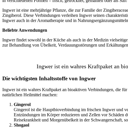
in verschiedenen Formen – frisch, getrocknet, gemahlen oder als Saft 
Ingwer ist eine mehrjährige Pflanze, die zur Familie der Zingiberaceae
Zingiberol. Diese Verbindungen verleihen Ingwer seinen charakterist
Ingwer auch in der Aromatherapie und in Nahrungsergänzungsmitteln
Beliebte Anwendungen
Ingwer findet sowohl in der Küche als auch in der Medizin vielseiti
zur Behandlung von Übelkeit, Verdauungsstörungen und Erkältungen e
Ingwer ist ein wahres Kraftpaket an bio
Die wichtigsten Inhaltsstoffe von Ingwer
Ingwer ist ein wahres Kraftpaket an bioaktiven Verbindungen, die für 
natürlichen Heilmittel machen:
Gingerol
Gingerol ist die Hauptbioverbindung im frischen Ingwer und v
Entzündungen im Körper reduzieren und Zellen vor Schäden dur
Reisekrankheit und Morgenübelkeit in der Schwangerschaft, so e
Shogaol