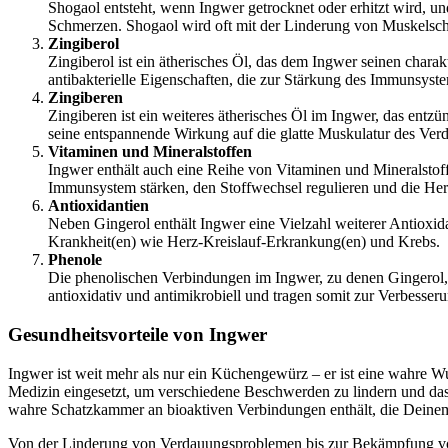
Shogaol entsteht, wenn Ingwer getrocknet oder erhitzt wird, un
Schmerzen. Shogaol wird oft mit der Linderung von Muskelsc
Zingiberol
Zingiberol ist ein ätherisches Öl, das dem Ingwer seinen charak
antibakterielle Eigenschaften, die zur Stärkung des Immunsyst
Zingiberen
Zingiberen ist ein weiteres ätherisches Öl im Ingwer, das e
seine entspannende Wirkung auf die glatte Muskulatur des Verd
Vitaminen und Mineralstoffen
Ingwer enthält auch eine Reihe von Vitaminen und Mineralstof
Immunsystem stärken, den Stoffwechsel regulieren und die Herz
Antioxidantien
Neben Gingerol enthält Ingwer eine Vielzahl weiterer Antioxida
Krankheit(en) wie Herz-Kreislauf-Erkrankung(en) und Krebs.
Phenole
Die phenolischen Verbindungen im Ingwer, zu denen Gingerol, 
antioxidativ und antimikrobiell und tragen somit zur Verbesser
Gesundheitsvorteile von Ingwer
Ingwer ist weit mehr als nur ein Küchengewürz – er ist eine wahre Wu
Medizin eingesetzt, um verschiedene Beschwerden zu lindern und das 
wahre Schatzkammer an bioaktiven Verbindungen enthält, die Deine
Von der Linderung von Verdauungsproblemen bis zur Bekämpfung von