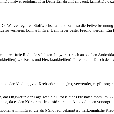
dem Du Ingwer regelmäßig in Deine Ernährung einbaust, kannst Du dazu
Die Wurzel regt den Stoffwechsel an und kann so die Fettverbrennung 
nde zu verlieren, könnte Ingwer Dein neuer bester Freund werden. Ei
n durch freie Radikale schützen. Ingwer ist reich an solchen Antioxida
rankheit(en) wie Krebs und Herzkrankheit(en) führen kann. Durch den
 man bei der Abtötung von Krebserkrankung(en) verwendet, es gibt sog
ab, dass Ingwer in der Lage war, die Grösse eines Prostatatumors um 5
te, da es den Körper mit lebensfördernden Antioxidantien versorgt.
mponente im Ingwer, die als 6-Shogaol bekannt ist, herkömmliche Kre