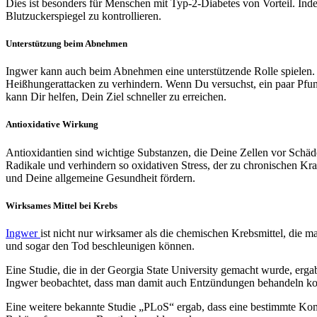
Dies ist besonders für Menschen mit Typ-2-Diabetes von Vorteil. In
Blutzuckerspiegel zu kontrollieren.
Unterstützung beim Abnehmen
Ingwer kann auch beim Abnehmen eine unterstützende Rolle spielen. 
Heißhungerattacken zu verhindern. Wenn Du versuchst, ein paar Pfu
kann Dir helfen, Dein Ziel schneller zu erreichen.
Antioxidative Wirkung
Antioxidantien sind wichtige Substanzen, die Deine Zellen vor Schäde
Radikale und verhindern so oxidativen Stress, der zu chronischen K
und Deine allgemeine Gesundheit fördern.
Wirksames Mittel bei Krebs
Ingwer
ist nicht nur wirksamer als die chemischen Krebsmittel, die
und sogar den Tod beschleunigen können.
Eine Studie, die in der Georgia State University gemacht wurde, erg
Ingwer beobachtet, dass man damit auch Entzündungen behandeln konn
Eine weitere bekannte Studie „PLoS“ ergab, dass eine bestimmte Ko