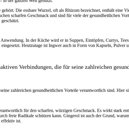
– in der ganzen Welt genutzt.
 gehört. Die essbare Wurzel, oft als Rhizom bezeichnet, enthält eine Vi
ischen scharfen Geschmack und sind für viele der gesundheitlichen Vo
 geschätzt.
ge Anwendung. In der Küche wird er in Suppen, Eintöpfen, Currys, Tees
ingesetzt. Heutzutage ist Ingwer auch in Form von Kapseln, Pulver un
aktiven Verbindungen, die für seine zahlreichen gesund
seine zahlreichen gesundheitlichen Vorteile verantwortlich sind. Hier s
erantwortlich für den scharfen, würzigen Geschmack. Es wirkt stark e
ch freie Radikale schützen kann. Gingerol ist auch der Grund, warum
ffektiv ist.