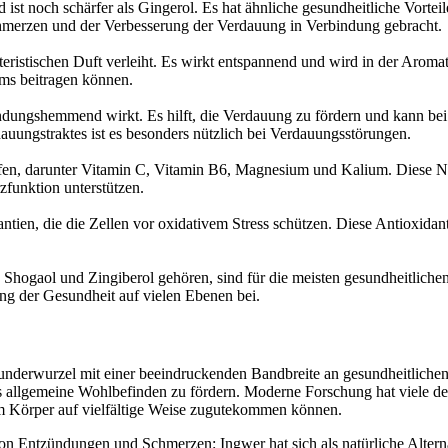
d ist noch schärfer als Gingerol. Es hat ähnliche gesundheitliche Vort
hmerzen und der Verbesserung der Verdauung in Verbindung gebracht.
teristischen Duft verleiht. Es wirkt entspannend und wird in der Aromat
ems beitragen können.
ntzündungshemmend wirkt. Es hilft, die Verdauung zu fördern und kann
auungstraktes ist es besonders nützlich bei Verdauungsstörungen.
fen, darunter Vitamin C, Vitamin B6, Magnesium und Kalium. Diese Näh
funktion unterstützen.
ntien, die die Zellen vor oxidativem Stress schützen. Diese Antioxida
Shogaol und Zingiberol gehören, sind für die meisten gesundheitliche
ung der Gesundheit auf vielen Ebenen bei.
nderwurzel mit einer beeindruckenden Bandbreite an gesundheitlichen V
allgemeine Wohlbefinden zu fördern. Moderne Forschung hat viele der 
m Körper auf vielfältige Weise zugutekommen können.
 Entzündungen und Schmerzen: Ingwer hat sich als natürliche Altern