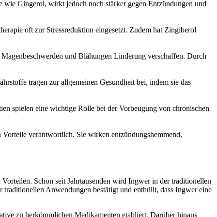
eile wie Gingerol, wirkt jedoch noch stärker gegen Entzündungen und
herapie oft zur Stressreduktion eingesetzt. Zudem hat Zingiberol
 bei Magenbeschwerden und Blähungen Linderung verschaffen. Durch
rstoffe tragen zur allgemeinen Gesundheit bei, indem sie das
ntien spielen eine wichtige Rolle bei der Vorbeugung von chronischen
n Vorteile verantwortlich. Sie wirken entzündungshemmend,
orteilen. Schon seit Jahrtausenden wird Ingwer in der traditionellen
traditionellen Anwendungen bestätigt und enthüllt, dass Ingwer eine
ative zu herkömmlichen Medikamenten etabliert. Darüber hinaus