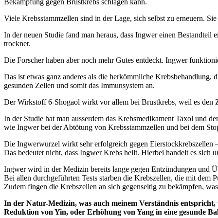
Bekämpfung gegen Brustkrebs schlagen kann.
Viele Krebsstammzellen sind in der Lage, sich selbst zu erneuern. Si
In der neuen Studie fand man heraus, dass Ingwer einen Bestandteil en
trocknet.
Die Forscher haben aber noch mehr Gutes entdeckt. Ingwer funktionie
Das ist etwas ganz anderes als die herkömmliche Krebsbehandlung, die
gesunden Zellen und somit das Immunsystem an.
Der Wirkstoff 6-Shogaol wirkt vor allem bei Brustkrebs, weil es den Z
In der Studie hat man ausserdem das Krebsmedikament Taxol und den 
wie Ingwer bei der Abtötung von Krebsstammzellen und bei dem Stop
Die Ingwerwurzel wirkt sehr erfolgreich gegen Eierstockkrebszelle
Das bedeutet nicht, dass Ingwer Krebs heilt. Hierbei handelt es sich
Ingwer wird in der Medizin bereits lange gegen Entzündungen und Übe
Bei allen durchgeführten Tests starben die Krebszellen, die mit de
Zudem fingen die Krebszellen an sich gegenseitig zu bekämpfen, was i
In der Natur-Medizin, was auch meinem Verständnis entspricht, w
Reduktion von Yin, oder Erhöhung von Yang in eine gesunde Ba