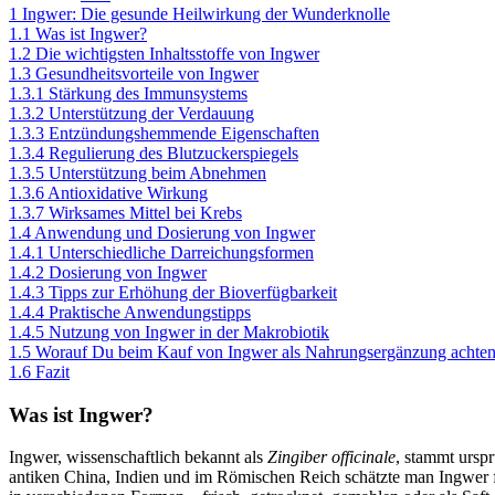
1
Ingwer: Die gesunde Heilwirkung der Wunderknolle
1.1
Was ist Ingwer?
1.2
Die wichtigsten Inhaltsstoffe von Ingwer
1.3
Gesundheitsvorteile von Ingwer
1.3.1
Stärkung des Immunsystems
1.3.2
Unterstützung der Verdauung
1.3.3
Entzündungshemmende Eigenschaften
1.3.4
Regulierung des Blutzuckerspiegels
1.3.5
Unterstützung beim Abnehmen
1.3.6
Antioxidative Wirkung
1.3.7
Wirksames Mittel bei Krebs
1.4
Anwendung und Dosierung von Ingwer
1.4.1
Unterschiedliche Darreichungsformen
1.4.2
Dosierung von Ingwer
1.4.3
Tipps zur Erhöhung der Bioverfügbarkeit
1.4.4
Praktische Anwendungstipps
1.4.5
Nutzung von Ingwer in der Makrobiotik
1.5
Worauf Du beim Kauf von Ingwer als Nahrungsergänzung achten 
1.6
Fazit
Was ist Ingwer?
Ingwer, wissenschaftlich bekannt als
Zingiber officinale
, stammt ursp
antiken China, Indien und im Römischen Reich schätzte man Ingwer f