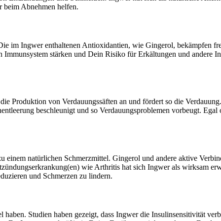
ar beim Abnehmen helfen.
Die im Ingwer enthaltenen Antioxidantien, wie Gingerol, bekämpfen f
mmunsystem stärken und Dein Risiko für Erkältungen und andere Infek
gt die Produktion von Verdauungssäften an und fördert so die Verdauun
entleerung beschleunigt und so Verdauungsproblemen vorbeugt. Egal ob
 einem natürlichen Schmerzmittel. Gingerol und andere aktive Verbi
ündungserkrankung(en) wie Arthritis hat sich Ingwer als wirksam erw
duzieren und Schmerzen zu lindern.
aben. Studien haben gezeigt, dass Ingwer die Insulinsensitivität verbe