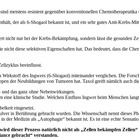
e sind meistens resistent gegenüber konventionellen Chemotherapeutika
thält, der als 6-Shogaol bekannt ist, und ein sehr gutes Anti-Krebs-Mitt
rt nicht nur bei der Krebs-Bekämpfung, sondern lässt die gesunden Ze
 nicht diese selektiven Eigenschaften hat. Das bedeutet, dass die Chem
ellzyklus beeinflusst.
Wirkstoff des Ingwers (6-Shogaol) miteinander verglichen. Die Forsch
pen der Neubildungen von Tumoren hat. Taxol greift nämlich auch die
n – und das ganz ohne Nebenwirkungen.
 um eine klinische Studie. Welchen Einfluss Ingwer beim Menschen lang
lkeit eingesetzt.
m Pulver in Berührung gebracht wurden. Die Wissenschaft nennt dieses
n der Medizin als „Autophagie“ bekannt ist. Es ist eine echte Sensatio
ird dieser Prozess natürlich nicht als „Zellen bekämpfen Zellen“
lance gebracht“ verstanden.