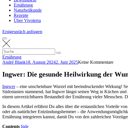
Ernährung
Naturheilkunde
Rezepte
Über Vivoterra
Erstgespräch anfragen
Search
Suche
for:
Ernährung
André Blank
18. August 2024
2. Juni 2025
Keine Kommentare
Ingwer: Die gesunde Heilwirkung der Wun
Ingwer
– eine unscheinbare Wurzel mit beeindruckender Wirkung! Sei
Südostasien stammend, hat Ingwer längst seinen Weg in Küchen und
einem unverzichtbaren Bestandteil der Ernährung vieler Menschen. 
In diesem Artikel erfährst Du alles über die erstaunlichen Vorteil
oder als natürlicher Entzündungshemmer – die Anwendungsmöglichkeite
Ernährung integrieren kannst, damit Du von den zahlreichen Vorzügen
Contents
hide