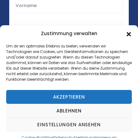
Zustimmung verwalten
Um dir ein optimales Erlebnis zu bieten, verwenden wir
Technologien wie Cookies, um Geräteinformationen zu speichern
und/oder darauf zuzugreifen. Wenn du diesen Technologien
zustimmst, können wir Daten wie das Surfverhalten oder eindeutige
IDs auf dieser Website verarbeiten. Wenn du deine Zustimmung
nicht erteilst oder zurückziehst, können bestimmte Merkmale und
Funktionen beeinträchtigt werden.
AKZEPTIEREN
Copyright © 2025 Lithos Medical GmbH. Alle Rechte
vorbehalten.
ABLEHNEN
EINSTELLUNGEN ANSEHEN
Datenschutz
Impressum
Cookie-Richtlinie (EU)
AGB
Cookie-Richtlinie
Datenschutzerklärung
Impressum