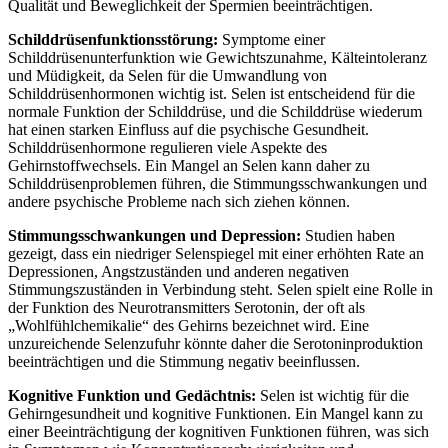
Qualität und Beweglichkeit der Spermien beeinträchtigen.
Schilddrüsenfunktionsstörung:
Symptome einer
Schilddrüsenunterfunktion wie Gewichtszunahme, Kälteintoleranz
und Müdigkeit, da Selen für die Umwandlung von
Schilddrüsenhormonen wichtig ist. Selen ist entscheidend für die
normale Funktion der Schilddrüse, und die Schilddrüse wiederum
hat einen starken Einfluss auf die psychische Gesundheit.
Schilddrüsenhormone regulieren viele Aspekte des
Gehirnstoffwechsels. Ein Mangel an Selen kann daher zu
Schilddrüsenproblemen führen, die Stimmungsschwankungen und
andere psychische Probleme nach sich ziehen können.
Stimmungsschwankungen und Depression:
Studien haben
gezeigt, dass ein niedriger Selenspiegel mit einer erhöhten Rate an
Depressionen, Angstzuständen und anderen negativen
Stimmungszuständen in Verbindung steht. Selen spielt eine Rolle in
der Funktion des Neurotransmitters Serotonin, der oft als
„Wohlfühlchemikalie“ des Gehirns bezeichnet wird. Eine
unzureichende Selenzufuhr könnte daher die Serotoninproduktion
beeinträchtigen und die Stimmung negativ beeinflussen.
Kognitive Funktion und Gedächtnis:
Selen ist wichtig für die
Gehirngesundheit und kognitive Funktionen. Ein Mangel kann zu
einer Beeinträchtigung der kognitiven Funktionen führen, was sich