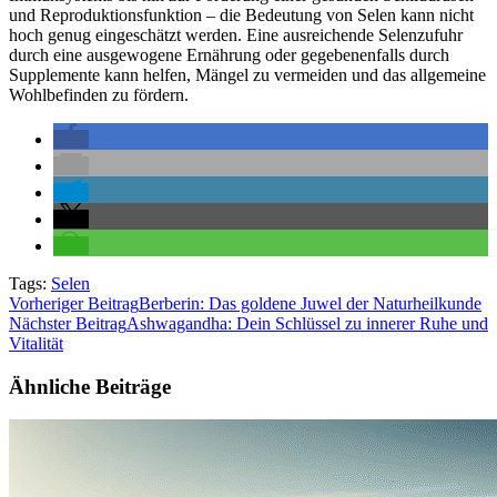
und Reproduktionsfunktion – die Bedeutung von Selen kann nicht
hoch genug eingeschätzt werden. Eine ausreichende Selenzufuhr
durch eine ausgewogene Ernährung oder gegebenenfalls durch
Supplemente kann helfen, Mängel zu vermeiden und das allgemeine
Wohlbefinden zu fördern.
Tags:
Selen
Beitragsnavigation
Vorheriger Beitrag
Berberin: Das goldene Juwel der Naturheilkunde
Nächster Beitrag
Ashwagandha: Dein Schlüssel zu innerer Ruhe und
Vitalität
Ähnliche Beiträge