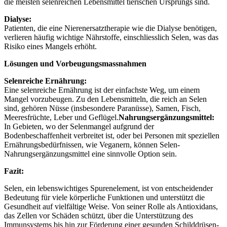
die meisten selenreichen Lebensmittel tierischen Ursprungs sind.
Dialyse:
Patienten, die eine Nierenersatztherapie wie die Dialyse benötigen,
verlieren häufig wichtige Nährstoffe, einschliesslich Selen, was das
Risiko eines Mangels erhöht.
Lösungen und Vorbeugungsmassnahmen
Selenreiche Ernährung:
Eine selenreiche Ernährung ist der einfachste Weg, um einem
Mangel vorzubeugen. Zu den Lebensmitteln, die reich an Selen
sind, gehören Nüsse (insbesondere Paranüsse), Samen, Fisch,
Meeresfrüchte, Leber und Geflügel.
Nahrungsergänzungsmittel:
In Gebieten, wo der Selenmangel aufgrund der
Bodenbeschaffenheit verbreitet ist, oder bei Personen mit speziellen
Ernährungsbedürfnissen, wie Veganern, können Selen-
Nahrungsergänzungsmittel eine sinnvolle Option sein.
Fazit:
Selen, ein lebenswichtiges Spurenelement, ist von entscheidender
Bedeutung für viele körperliche Funktionen und unterstützt die
Gesundheit auf vielfältige Weise. Von seiner Rolle als Antioxidans,
das Zellen vor Schäden schützt, über die Unterstützung des
Immunsystems bis hin zur Förderung einer gesunden Schilddrüsen-