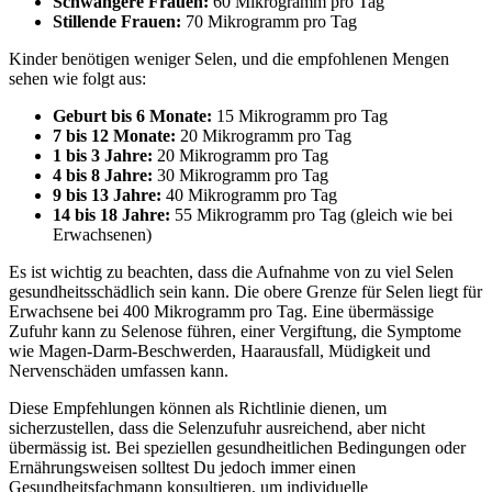
Schwangere Frauen:
60 Mikrogramm pro Tag
Stillende Frauen:
70 Mikrogramm pro Tag
Kinder benötigen weniger Selen, und die empfohlenen Mengen
sehen wie folgt aus:
Geburt bis 6 Monate:
15 Mikrogramm pro Tag
7 bis 12 Monate:
20 Mikrogramm pro Tag
1 bis 3 Jahre:
20 Mikrogramm pro Tag
4 bis 8 Jahre:
30 Mikrogramm pro Tag
9 bis 13 Jahre:
40 Mikrogramm pro Tag
14 bis 18 Jahre:
55 Mikrogramm pro Tag (gleich wie bei
Erwachsenen)
Es ist wichtig zu beachten, dass die Aufnahme von zu viel Selen
gesundheitsschädlich sein kann. Die obere Grenze für Selen liegt für
Erwachsene bei 400 Mikrogramm pro Tag. Eine übermässige
Zufuhr kann zu Selenose führen, einer Vergiftung, die Symptome
wie Magen-Darm-Beschwerden, Haarausfall, Müdigkeit und
Nervenschäden umfassen kann.
Diese Empfehlungen können als Richtlinie dienen, um
sicherzustellen, dass die Selenzufuhr ausreichend, aber nicht
übermässig ist. Bei speziellen gesundheitlichen Bedingungen oder
Ernährungsweisen solltest Du jedoch immer einen
Gesundheitsfachmann konsultieren, um individuelle