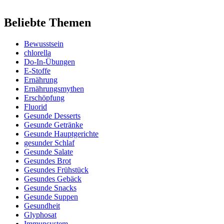
Beliebte Themen
Bewusstsein
chlorella
Do-In-Übungen
E-Stoffe
Ernährung
Ernährungsmythen
Erschöpfung
Fluorid
Gesunde Desserts
Gesunde Getränke
Gesunde Hauptgerichte
gesunder Schlaf
Gesunde Salate
Gesundes Brot
Gesundes Frühstück
Gesundes Gebäck
Gesunde Snacks
Gesunde Suppen
Gesundheit
Glyphosat
Immunsystem