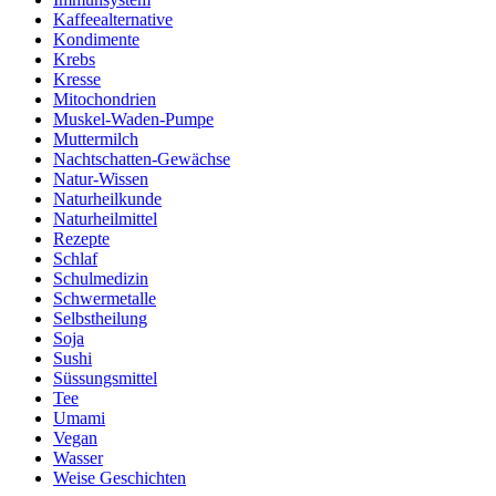
Kaffeealternative
Kondimente
Krebs
Kresse
Mitochondrien
Muskel-Waden-Pumpe
Muttermilch
Nachtschatten-Gewächse
Natur-Wissen
Naturheilkunde
Naturheilmittel
Rezepte
Schlaf
Schulmedizin
Schwermetalle
Selbstheilung
Soja
Sushi
Süssungsmittel
Tee
Umami
Vegan
Wasser
Weise Geschichten