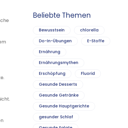
Beliebte Themen
iche
Bewusstsein
chlorella
Do-In-Übungen
E-Stoffe
dem
Ernährung
Ernährungsmythen
Erschöpfung
Fluorid
e.
Gesunde Desserts
Gesunde Getränke
icht.
Gesunde Hauptgerichte
gesunder Schlaf
en
Gesunde Salate