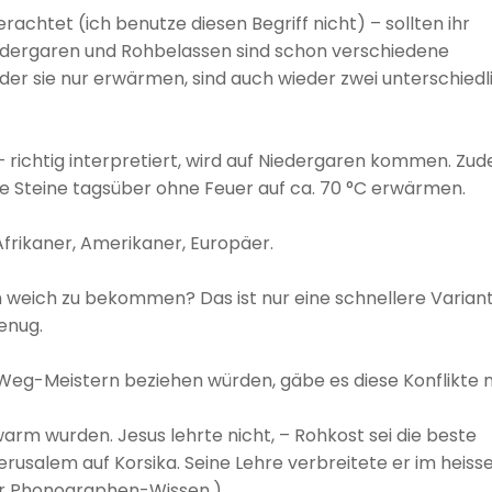
rachtet (ich benutze diesen Begriff nicht) – sollten ihr
edergaren und Rohbelassen sind schon verschiedene
der sie nur erwärmen, sind auch wieder zwei unterschiedl
 – richtig interpretiert, wird auf Niedergaren kommen. Zu
ie Steine tagsüber ohne Feuer auf ca. 70 °C erwärmen.
frikaner, Amerikaner, Europäer.
 weich zu bekommen? Das ist nur eine schnellere Variant
enug.
g-Meistern beziehen würden, gäbe es diese Konflikte n
warm wurden. Jesus lehrte nicht, – Rohkost sei die beste
erusalem auf Korsika. Seine Lehre verbreitete er im heiss
nur Phonographen-Wissen.)