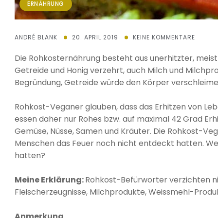
ERNÄHRUNG
ANDRÉ BLANK
20. APRIL 2019
KEINE KOMMENTARE
Die Rohkosternährung besteht aus unerhitzter, meist 
Getreide und Honig verzehrt, auch Milch und Milchp
Begründung, Getreide würde den Körper verschleime
Rohkost-Veganer glauben, dass das Erhitzen von Lebe
essen daher nur Rohes bzw. auf maximal 42 Grad Erhi
Gemüse, Nüsse, Samen und Kräuter. Die Rohkost-Veganer
Menschen das Feuer noch nicht entdeckt hatten. We
hatten?
Meine Erklärung:
Rohkost-Befürworter verzichten nic
Fleischerzeugnisse, Milchprodukte, Weissmehl-Produ
Anmerkung