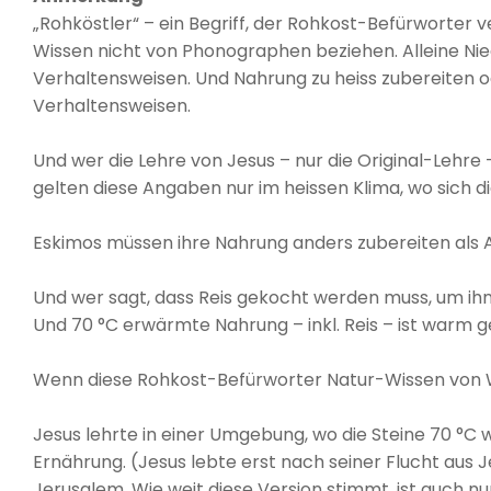
„Rohköstler“ – ein Begriff, der Rohkost-Befürworter ve
Wissen nicht von Phonographen beziehen. Alleine Ni
Verhaltensweisen. Und Nahrung zu heiss zubereiten o
Verhaltensweisen.
Und wer die Lehre von Jesus – nur die Original-Lehre
gelten diese Angaben nur im heissen Klima, wo sich d
Eskimos müssen ihre Nahrung anders zubereiten als A
Und wer sagt, dass Reis gekocht werden muss, um ihn
Und 70 °C erwärmte Nahrung – inkl. Reis – ist warm g
Wenn diese Rohkost-Befürworter Natur-Wissen von We
Jesus lehrte in einer Umgebung, wo die Steine 70 °C 
Ernährung. (Jesus lebte erst nach seiner Flucht aus J
Jerusalem. Wie weit diese Version stimmt, ist auch 