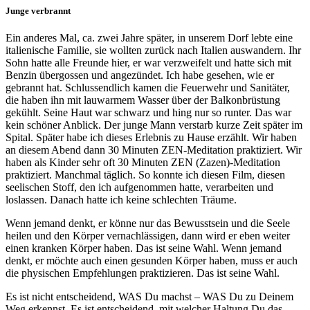
Junge verbrannt
Ein anderes Mal, ca. zwei Jahre später, in unserem Dorf lebte eine
italienische Familie, sie wollten zurück nach Italien auswandern. Ihr
Sohn hatte alle Freunde hier, er war verzweifelt und hatte sich mit
Benzin übergossen und angezündet. Ich habe gesehen, wie er
gebrannt hat. Schlussendlich kamen die Feuerwehr und Sanitäter,
die haben ihn mit lauwarmem Wasser über der Balkonbrüstung
gekühlt. Seine Haut war schwarz und hing nur so runter. Das war
kein schöner Anblick. Der junge Mann verstarb kurze Zeit später im
Spital. Später habe ich dieses Erlebnis zu Hause erzählt. Wir haben
an diesem Abend dann 30 Minuten ZEN-Meditation praktiziert. Wir
haben als Kinder sehr oft 30 Minuten ZEN (Zazen)-Meditation
praktiziert. Manchmal täglich. So konnte ich diesen Film, diesen
seelischen Stoff, den ich aufgenommen hatte, verarbeiten und
loslassen. Danach hatte ich keine schlechten Träume.
Wenn jemand denkt, er könne nur das Bewusstsein und die Seele
heilen und den Körper vernachlässigen, dann wird er eben weiter
einen kranken Körper haben. Das ist seine Wahl. Wenn jemand
denkt, er möchte auch einen gesunden Körper haben, muss er auch
die physischen Empfehlungen praktizieren. Das ist seine Wahl.
Es ist nicht entscheidend, WAS Du machst – WAS Du zu Deinem
Weg erkennst. Es ist entscheidend, mit welcher Haltung Du das