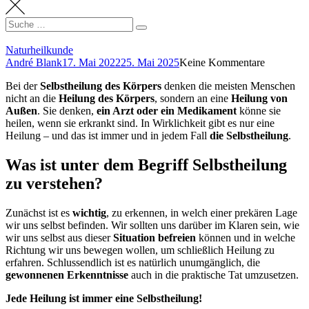
Search
Suche
for:
Naturheilkunde
André Blank
17. Mai 2022
25. Mai 2025
Keine Kommentare
Bei der
Selbstheilung des Körpers
denken die meisten Menschen
nicht an die
Heilung des Körpers
, sondern an eine
Heilung von
Außen
. Sie denken,
ein Arzt oder ein Medikament
könne sie
heilen, wenn sie erkrankt sind. In Wirklichkeit gibt es nur eine
Heilung – und das ist immer und in jedem Fall
die Selbstheilung
.
Was ist unter dem Begriff Selbstheilung
zu verstehen?
Zunächst ist es
wichtig
, zu erkennen, in welch einer prekären Lage
wir uns selbst befinden. Wir sollten uns darüber im Klaren sein, wie
wir uns selbst aus dieser
Situation befreien
können und in welche
Richtung wir uns bewegen wollen, um schließlich Heilung zu
erfahren. Schlussendlich ist es natürlich unumgänglich, die
gewonnenen Erkenntnisse
auch in die praktische Tat umzusetzen.
Jede Heilung ist immer eine Selbstheilung!