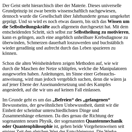
Der Geist steht hierarchisch über der Materie. Dieses universelle
Grundprinzip ist zwar bereits wissenschaftlich nachgewiesen,
dennoch wurde die Gesellschaft über Jahrhunderte genau umgekehrt
geprägt. Und so wird es noch etwas dauern, bis sich das
Wissen um
die Selbstheilungskräfte
auch allgemein durchgesetzt hat. Mit dem
entscheidenden Schritt, sich selbst zur
Selbstheilung zu motivieren
,
kann es gelingen, auch eine angeblich unheilbare Krebsdiagnose zu
überwinden, Schmerzen dauerhaft loszuwerden und buchstäblich
wieder geradlinig und aufrecht durch das Leben spazieren zu
können.
Schon die alten Weisheitslehren zeigen Methoden auf, wie wir
durch die Maschen der Netze schlüpfen, welche die Manipulatoren
ausgeworfen haben. Anleitungen, im Sinne einer Gebrauchs­
anweisung, wird man jedoch vergeblich suchen, denn die wären ja
auf jener Ebene der Auseinander­setzung und des Kampfes
angesiedelt, auf die wir uns auf keinen Fall einlassen.
Im Grunde geht es um das
„Befreien“ des „gefangenen“
Bewusstseins, der gewöhnlichen Unbe­wusstheit, damit wir die
Einheit der scheinbar unterschiedlichsten Dinge und
Zusammenhänge erkennen. Da dies genau die Richtung der
sogenannten neuen Physik, der sogenannten
Quantenmechanik
oder Quantenphilosophie
ist, gehen beide Vorgehensweisen seit
einiger Zeit den gleichen Weg der Entschleierung. Die Werke