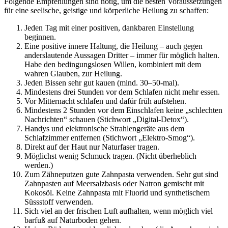
Folgende Empfehlungen sind nötig, um die besten Voraussetzungen
für eine seelische, geistige und körperliche Heilung zu schaffen:
Jeden Tag mit einer positiven, dankbaren Einstellung
beginnen.
Eine positive innere Haltung, die Heilung – auch gegen
anderslautende Aussagen Dritter – immer für möglich halten.
Habe den bedingungslosen Willen, kombiniert mit dem
wahren Glauben, zur Heilung.
Jeden Bissen sehr gut kauen (mind. 30–50-mal).
Mindestens drei Stunden vor dem Schlafen nicht mehr essen.
Vor Mitternacht schlafen und dafür früh aufstehen.
Mindestens 2 Stunden vor dem Einschlafen keine „schlechten
Nachrichten“ schauen (Stichwort „Digital-Detox“).
Handys und elektronische Strahlengeräte aus dem
Schlafzimmer entfernen (Stichwort „Elektro-Smog“).
Direkt auf der Haut nur Naturfaser tragen.
Möglichst wenig Schmuck tragen. (Nicht überheblich
werden.)
Zum Zähneputzen gute Zahnpasta verwenden. Sehr gut sind
Zahnpasten auf Meersalzbasis oder Natron gemischt mit
Kokosöl. Keine Zahnpasta mit Fluorid und synthetischem
Süssstoff verwenden.
Sich viel an der frischen Luft aufhalten, wenn möglich viel
barfuß auf Naturboden gehen.