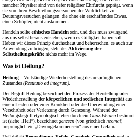
mancher Physiker sind von tiefer religiöser Ehrfurcht geprägt, wenn
sie von ihren Beschreibungsversuchen der Wirklichkeit zu
Deutungsversuchen gelangen, die ohne ein erschaffendes Etwas,
einen Schöpfer, nicht auskommen.
Handeln sollte
ethisches Handeln
sein, und dies muss zwingend
aus uns selbst heraus entstehen, wenn es Gültigkeit haben soll.
Haben wir dieses Prinzip durchschaut und beherrschen, es auch zur
Anwendung zu bringen, steht der
Aktivierung der
Selbstheilungskräfte
nichts mehr im Wege.
Was ist Heilung?
Heilung
= Vollständige Wiederherstellung des ursprünglichen
Zustandes
(Restitutio ad integrum).
Der Begriff Heilung bezeichnet den Prozess der Herstellung oder
Wiederherstellung der
körperlichen und seelischen Integrität
aus
einem Leiden oder einer Krankheit oder die Überwindung einer
Versehrtheit oder Verletzung durch Genesung. Während der
Heil
ungsbegriff etymologisch eher durch ein
Ganz-Werden
bestimmt
ist (siehe „Heil“), bezeichnet
genesen
(von griechisch
neomai
)
ursprünglich ein „Davongekommensein“ aus einer Gefahr.
Heil drückt
Begnadigung, Erfolg, Ganzheit, Gesundheit
und in