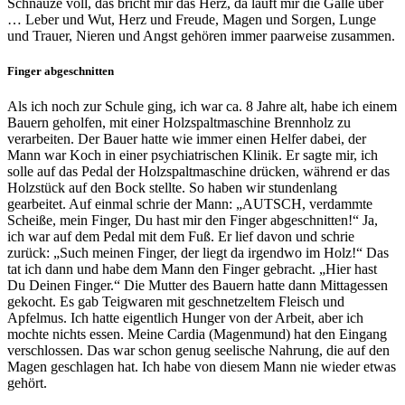
Schnauze voll, das bricht mir das Herz, da läuft mir die Galle über
… Leber und Wut, Herz und Freude, Magen und Sorgen, Lunge
und Trauer, Nieren und Angst gehören immer paarweise zusammen.
Finger abgeschnitten
Als ich noch zur Schule ging, ich war ca. 8 Jahre alt, habe ich einem
Bauern geholfen, mit einer Holzspaltmaschine Brennholz zu
verarbeiten. Der Bauer hatte wie immer einen Helfer dabei, der
Mann war Koch in einer psychiatrischen Klinik. Er sagte mir, ich
solle auf das Pedal der Holzspaltmaschine drücken, während er das
Holzstück auf den Bock stellte. So haben wir stundenlang
gearbeitet. Auf einmal schrie der Mann: „AUTSCH, verdammte
Scheiße, mein Finger, Du hast mir den Finger abgeschnitten!“ Ja,
ich war auf dem Pedal mit dem Fuß. Er lief davon und schrie
zurück: „Such meinen Finger, der liegt da irgendwo im Holz!“ Das
tat ich dann und habe dem Mann den Finger gebracht. „Hier hast
Du Deinen Finger.“ Die Mutter des Bauern hatte dann Mittagessen
gekocht. Es gab Teigwaren mit geschnetzeltem Fleisch und
Apfelmus. Ich hatte eigentlich Hunger von der Arbeit, aber ich
mochte nichts essen. Meine Cardia (Magenmund) hat den Eingang
verschlossen. Das war schon genug seelische Nahrung, die auf den
Magen geschlagen hat. Ich habe von diesem Mann nie wieder etwas
gehört.