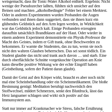
weisgemacht, dass ihr Tonic-Water Alkohol enthielt. Ergebnis: Nicht
wenige der Pseudozecher lallten, fühlten sich unsicher auf den
Beinen und machten „alkoholbedingte“ Fehler bei einem Merktest.
Oder in anderen Experimenten wurden Probanden die Augen
verbunden und ihnen dann suggeriert, dass sie ihnen kurz ein
glühendes Geldstück auf den Arm legen werden, in Wirklichkeit
war das Geldstück jedoch kalt. Einige Probanden erzeugten
daraufhin tatsächlich Brandblasen auf der Haut. Oder wieder in
einem anderen Experiment demonstrierte ein Physik-Professor die
Macht des Geistes, indem er Gift trank, ohne Beschwerden zu
bekommen. Er warnte die Studenten, das zu tun, wenn sie noch
nicht den wahren Glauben beherrschen. Das sei sonst tödlich. Ein
Student glaubte das nicht und trank auch davon … und starb. Eine
durch oberflächliche Schnitte vorgetäuschte Operation am Knie
kann dieselbe positive Wirkung wie der echte Eingriff haben
(Geistheilung, sofern der Patient daran glaubt).
Damit der Geist auf den Körper wirkt, braucht es aber noch nicht
mal eine Scheinbehandlung oder ein Scheinmedikament. Die bloße
Besinnung genügt: Meditation beruhigt nachweislich den
Stoffwechsel, mildert Schmerzen, senkt den Blutdruck, lässt das
Herz langsamer schlagen und wirkt sich positiv auf das
Immunsystem aus.
Statt nur immer auf Krankmacher wie Stress, falsche Ernährung