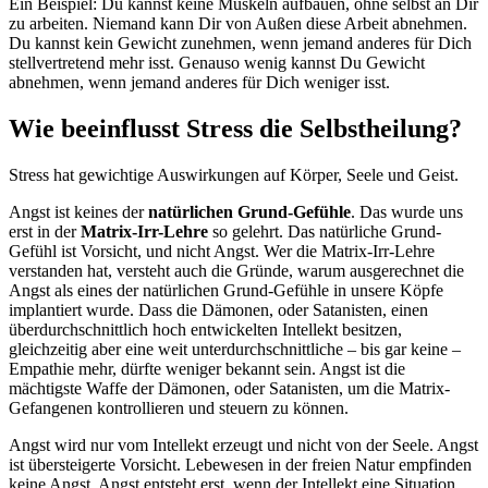
Ein Beispiel: Du kannst keine Muskeln aufbauen, ohne selbst an Dir
zu arbeiten. Niemand kann Dir von Außen diese Arbeit abnehmen.
Du kannst kein Gewicht zunehmen, wenn jemand anderes für Dich
stellvertretend mehr isst. Genauso wenig kannst Du Gewicht
abnehmen, wenn jemand anderes für Dich weniger isst.
Wie beeinflusst Stress die Selbstheilung?
Stress hat gewichtige Auswirkungen auf Körper, Seele und Geist.
Angst ist keines der
natürlichen Grund-Gefühle
. Das wurde uns
erst in der
Matrix-Irr-Lehre
so gelehrt. Das natürliche Grund-
Gefühl ist Vorsicht, und nicht Angst. Wer die Matrix-Irr-Lehre
verstanden hat, versteht auch die Gründe, warum ausgerechnet die
Angst als eines der natürlichen Grund-Gefühle in unsere Köpfe
implantiert wurde. Dass die Dämonen, oder Satanisten, einen
überdurchschnittlich hoch entwickelten Intellekt besitzen,
gleichzeitig aber eine weit unterdurchschnittliche – bis gar keine –
Empathie mehr, dürfte weniger bekannt sein. Angst ist die
mächtigste Waffe der Dämonen, oder Satanisten, um die Matrix-
Gefangenen kontrollieren und steuern zu können.
Angst wird nur vom Intellekt erzeugt und nicht von der Seele. Angst
ist übersteigerte Vorsicht. Lebewesen in der freien Natur empfinden
keine Angst. Angst entsteht erst, wenn der Intellekt eine Situation