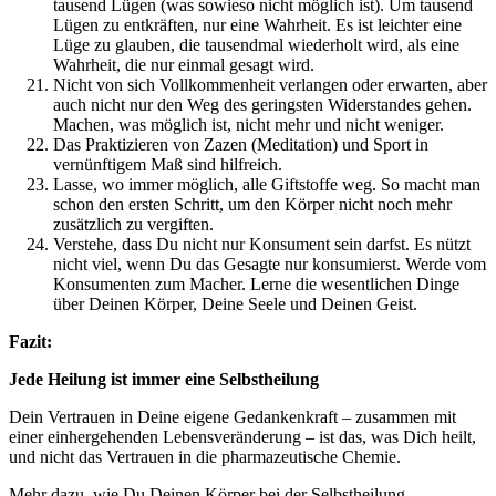
tausend Lügen (was sowieso nicht möglich ist). Um tausend
Lügen zu entkräften, nur eine Wahrheit. Es ist leichter eine
Lüge zu glauben, die tausendmal wiederholt wird, als eine
Wahrheit, die nur einmal gesagt wird.
Nicht von sich Vollkommenheit verlangen oder erwarten, aber
auch nicht nur den Weg des geringsten Widerstandes gehen.
Machen, was möglich ist, nicht mehr und nicht weniger.
Das Praktizieren von Zazen (Meditation) und Sport in
vernünftigem Maß sind hilfreich.
Lasse, wo immer möglich, alle Giftstoffe weg. So macht man
schon den ersten Schritt, um den Körper nicht noch mehr
zusätzlich zu vergiften.
Verstehe, dass Du nicht nur Konsument sein darfst. Es nützt
nicht viel, wenn Du das Gesagte nur konsumierst. Werde vom
Konsumenten zum Macher. Lerne die wesentlichen Dinge
über Deinen Körper, Deine Seele und Deinen Geist.
Fazit:
Jede Heilung ist immer eine Selbstheilung
Dein Vertrauen in Deine eigene Gedankenkraft – zusammen mit
einer einhergehenden Lebensveränderung – ist das, was Dich heilt,
und nicht das Vertrauen in die pharmazeutische Chemie.
Mehr dazu, wie Du Deinen Körper bei der Selbstheilung