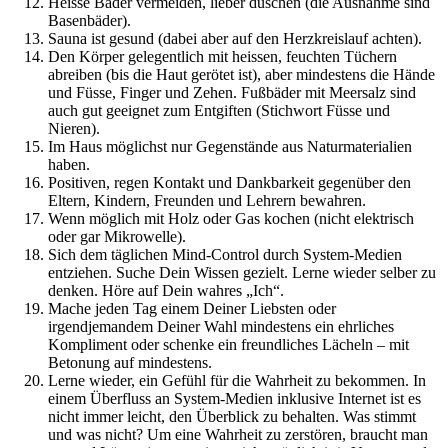
Heisse Bäder vermeiden, lieber duschen (die Ausnahme sind
Basenbäder).
Sauna ist gesund (dabei aber auf den Herzkreislauf achten).
Den Körper gelegentlich mit heissen, feuchten Tüchern
abreiben (bis die Haut gerötet ist), aber mindestens die Hände
und Füsse, Finger und Zehen. Fußbäder mit Meersalz sind
auch gut geeignet zum Entgiften (Stichwort Füsse und
Nieren).
Im Haus möglichst nur Gegenstände aus Naturmaterialien
haben.
Positiven, regen Kontakt und Dankbarkeit gegenüber den
Eltern, Kindern, Freunden und Lehrern bewahren.
Wenn möglich mit Holz oder Gas kochen (nicht elektrisch
oder gar Mikrowelle).
Sich dem täglichen Mind-Control durch System-Medien
entziehen. Suche Dein Wissen gezielt. Lerne wieder selber zu
denken. Höre auf Dein wahres „Ich“.
Mache jeden Tag einem Deiner Liebsten oder
irgendjemandem Deiner Wahl mindestens ein ehrliches
Kompliment oder schenke ein freundliches Lächeln – mit
Betonung auf mindestens.
Lerne wieder, ein Gefühl für die Wahrheit zu bekommen. In
einem Überfluss an System-Medien inklusive Internet ist es
nicht immer leicht, den Überblick zu behalten. Was stimmt
und was nicht? Um eine Wahrheit zu zerstören, braucht man