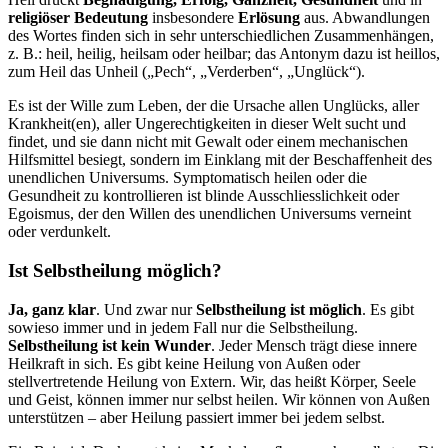
religiöser Bedeutung
insbesondere
Erlösung
aus. Abwandlungen
des Wortes finden sich in sehr unterschiedlichen Zusammenhängen,
z. B.: heil, heilig, heilsam oder heilbar; das Antonym dazu ist heillos,
zum Heil das Unheil („Pech“, „Verderben“, „Unglück“).
Es ist der Wille zum Leben, der die Ursache allen Unglücks, aller
Krankheit(en), aller Ungerechtigkeiten in dieser Welt sucht und
findet, und sie dann nicht mit Gewalt oder einem mechanischen
Hilfsmittel besiegt, sondern im Einklang mit der Beschaffenheit des
unendlichen Universums. Symptomatisch heilen oder die
Gesundheit zu kontrollieren ist blinde Ausschliesslichkeit oder
Egoismus, der den Willen des unendlichen Universums verneint
oder verdunkelt.
Ist Selbstheilung möglich?
Ja, ganz klar
. Und zwar nur
Selbstheilung ist möglich
. Es gibt
sowieso immer und in jedem Fall nur die Selbstheilung.
Selbstheilung ist kein Wunder
. Jeder Mensch trägt diese innere
Heilkraft in sich. Es gibt keine Heilung von Außen oder
stellvertretende Heilung von Extern. Wir, das heißt Körper, Seele
und Geist, können immer nur selbst heilen. Wir können von Außen
unterstützen – aber Heilung passiert immer bei jedem selbst.