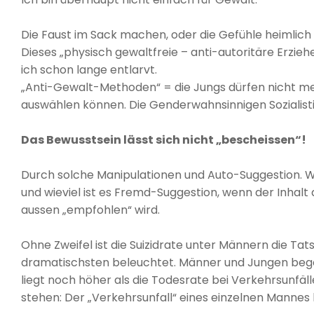
Die Faust im Sack machen, oder die Gefühle heimlich i
Dieses „physisch gewaltfreie – anti-autoritäre Erzi
ich schon lange entlarvt.
„Anti-Gewalt-Methoden“ = die Jungs dürfen nicht mehr
auswählen können. Die Genderwahnsinnigen Sozialisti
Das Bewusstsein lässt sich nicht „bescheissen“!
Durch solche Manipulationen und Auto-Suggestion. Wob
und wieviel ist es Fremd-Suggestion, wenn der Inhalt 
aussen „empfohlen“ wird.
Ohne Zweifel ist die Suizidrate unter Männern die Ta
dramatischsten beleuchtet. Männer und Jungen begeh
liegt noch höher als die Todesrate bei Verkehrsunfäl
stehen: Der „Verkehrsunfall“ eines einzelnen Mannes 