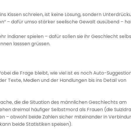
ns Kissen schreien, ist keine Lösung, sondern Unterdrück
ehen“ – dafür umso stärker seelische Gewalt ausübend – h
 Indianer spielen – dafür sollen sie ihr Geschlecht selb
nnen lasssen grüssen.
ei die Frage bleibt, wie viel ist es noch Auto-Suggestio
der Texte, Medien und der Handlungen bis ins Detail von
tsache, die die Situation des männlichen Geschlechts am
en dreimal häufiger Selbstmord als Frauen (die Suizidr
len – obwohl beide Zahlen sicher miteinander in Verbin­du
kann beide Statistiken speisen).