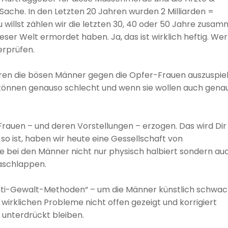
 Sache. In den Letzten 20 Jahren wurden 2 Milliarden =
illst zählen wir die letzten 30, 40 oder 50 Jahre zusam
ieser Welt ermordet haben. Ja, das ist wirklich heftig. Wer
erprüfen.
ren die bösen Männer gegen die Opfer-Frauen auszuspiel
u können genauso schlecht und wenn sie wollen auch gena
auen – und deren Vorstellungen – erzogen. Das wird Dir
so ist, haben wir heute eine Gessellschaft von
 bei den Männer nicht nur physisch halbiert sondern auc
aschlappen.
Anti-Gewalt-Methoden“ – um die Männer künstlich schwac
e wirklichen Probleme nicht offen gezeigt und korrigiert
unterdrückt bleiben.