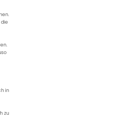
men.
 die
en.
uso
h in
h zu