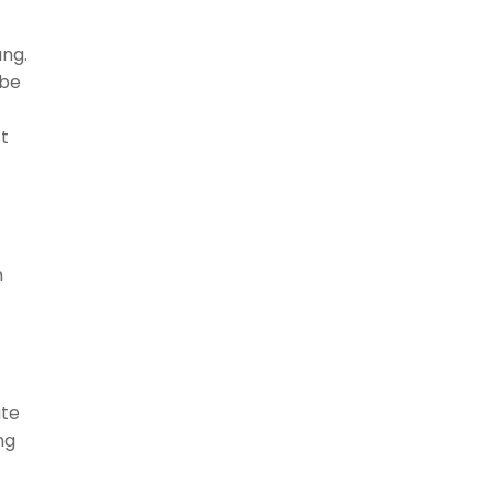
ung.
abe
st
n
ate
ng