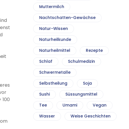
Muttermilch
Nachtschatten-Gewächse
ind
ienst
Natur-Wissen
nd
Naturheilkunde
Naturheilmittel
Rezepte
eit
Schlaf
Schulmedizin
Schwermetalle
Selbstheilung
Soja
deres
vor
Sushi
Süssungsmittel
= 100
Tee
Umami
Vegan
Wasser
Weise Geschichten
 vom