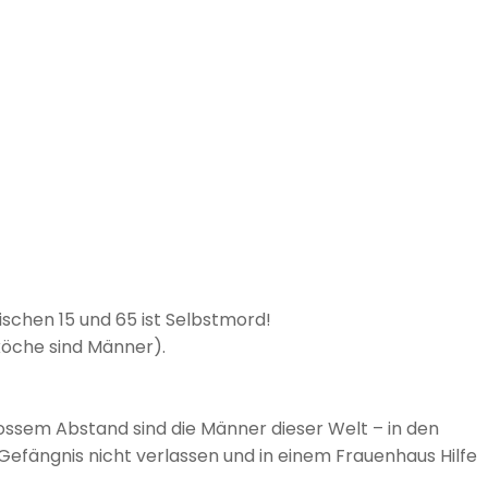
r als Frauen (das ändert sich jetzt).
en (nahezu jede zweite Ehe zerbricht, wobei die Frau
rperlicher Gewalt betreffen Männer, und 70 Prozent der
erhaltensstörungen Jungen, und mehr als zwei Drittel der
ngen.
ler Belästigung, bevor er das 18. Lebensjahr erreicht hat.
ner.
 und zwar mit massivem Abstand – sind die Männer dieser
schen 15 und 65 ist Selbstmord!
köche sind Männer).
ossem Abstand sind die Männer dieser Welt – in den
efängnis nicht verlassen und in einem Frauenhaus Hilfe