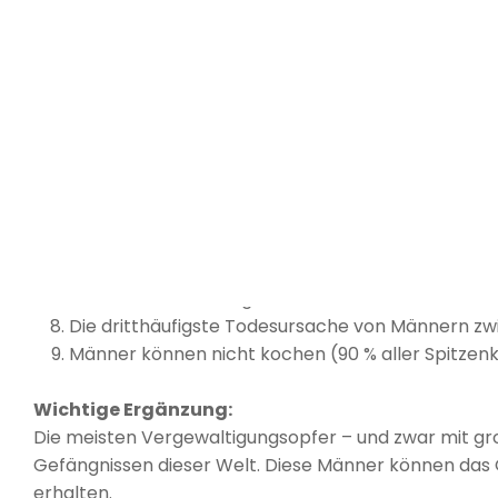
Männer leben im Durchschnitt sieben Jahre wenige
Männer scheitern immer wieder in Intimbeziehung
doppelt so oft die Scheidung einreicht).
Knapp 80 Prozent aller Verurteilungen wegen kö
Opfer von Gewalttaten sind Männer.
In den Schulen sind drei Viertel der Kinder mit V
Kinder mit Lernschwierigkeiten sind ebenfalls Ju
Einer von sieben Jungen wird das Opfer von sexuel
Über 95 Prozent der Gefängnisinsassen sind Män
Die meisten Vergewaltigungsopfer dieser Welt –
Welt – in den Gefängnissen dieser Welt.
Die dritthäufigste Todesursache von Männern zwi
Männer können nicht kochen (90 % aller Spitzen
Wichtige Ergänzung:
Die meisten Vergewaltigungsopfer – und zwar mit gr
Gefängnissen dieser Welt. Diese Männer können das G
erhalten.