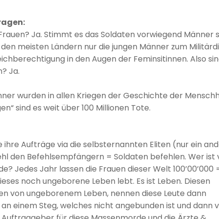
ragen:
s Frauen? Ja. Stimmt es das Soldaten vorwiegend Männer s
n den meisten Ländern nur die jungen Männer zum Militärd
ichberechtigung in den Augen der Feminsitinnen. Also si
? Ja.
änner wurden in allen Kriegen der Geschichte der Menschh
n“ sind es weit über 100 Millionen Tote.
hre Aufträge via die selbsternannten Eliten (nur ein an
fehl den Befehlsempfängern = Soldaten befehlen. Wer ist 
e? Jedes Jahr lassen die Frauen dieser Welt 100’00’000 
ieses noch ungeborene Leben lebt. Es ist Leben. Diesen
ngen von ungeborenem Leben, nennen diese Leute dann
t an einem Steg, welches nicht angebunden ist und dann
en Auftraggeber für diese Massenmorde und die Ärzte &