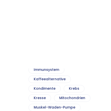
Gesundes Brot
Gesundes Frühstück
Gesundes Gebäck
Gesunde Snacks
Gesunde Suppen
Gesundheit
Glyphosat
Immunsystem
Kaffeealternative
Kondimente
Krebs
Kresse
Mitochondrien
Muskel-Waden-Pumpe