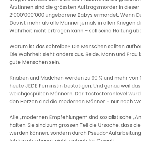
Ärztinnen sind die grössten Auftragsmörder in dieser
2’000’000’000 ungeborene Babys ermordet. Wenn Du w
Das ist mehr als alle Männer jemals in allen Kriegen d
Wahrheit nicht ertragen kann – soll seine Haltung üb
Warum ist das schreibe? Die Menschen sollten aufhö
Die Wahrheit sieht anders aus. Beide, Mann und Fra
gute Menschen sein.
Knaben und Mädchen werden zu 90 % und mehr von Fr
heute JEDE Feminstin bestätigen. Und genau weil das 
weichgespülten Männern. Der Testosteronlevel wurde
den Herzen sind die modernen Männer – nur noch W
Alle „modernen Empfehlungen“ sind sozialistische „
halten. Sie sind zum grossen Teil die Ursache, dass di
werden können, sondern durch Pseudo-Aufarbeitung 
Ich bin überhaupt nicht einfach für Gewalt.