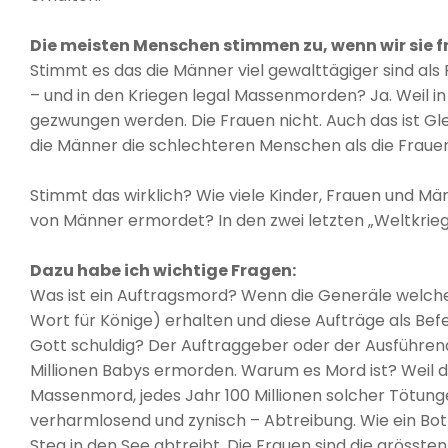
Die meisten Menschen stimmen zu, wenn wir sie f
Stimmt es das die Männer viel gewalttägiger sind al
– und in den Kriegen legal Massenmorden? Ja. Weil i
gezwungen werden. Die Frauen nicht. Auch das ist Gle
die Männer die schlechteren Menschen als die Frauen
Stimmt das wirklich? Wie viele Kinder, Frauen und M
von Männer ermordet? In den zwei letzten „Weltkriege
Dazu habe ich wichtige Fragen:
Was ist ein Auftragsmord? Wenn die Generäle welche i
Wort für Könige) erhalten und diese Aufträge als Be
Gott schuldig? Der Auftraggeber oder der Ausführend
Millionen Babys ermorden. Warum es Mord ist? Weil d
Massenmord, jedes Jahr 100 Millionen solcher Tötu
verharmlosend und zynisch – Abtreibung. Wie ein Bo
Steg in den See abtreibt. Die Frauen sind die grösst