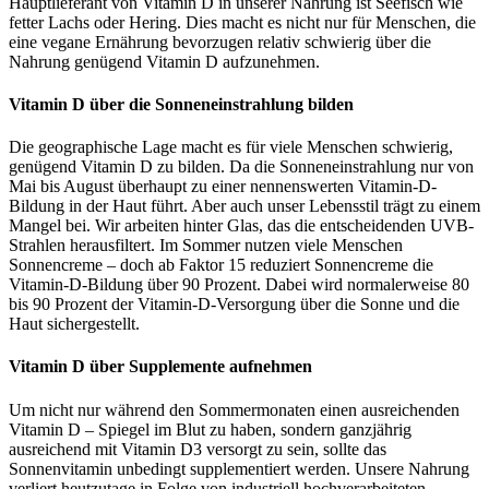
Hauptlieferant von Vitamin D in unserer Nahrung ist Seefisch wie
fetter Lachs oder Hering. Dies macht es nicht nur für Menschen, die
eine vegane Ernährung bevorzugen relativ schwierig über die
Nahrung genügend Vitamin D aufzunehmen.
Vitamin D über die Sonneneinstrahlung bilden
Die geographische Lage macht es für viele Menschen schwierig,
genügend Vitamin D zu bilden. Da die Sonneneinstrahlung nur von
Mai bis August überhaupt zu einer nennenswerten Vitamin-D-
Bildung in der Haut führt. Aber auch unser Lebensstil trägt zu einem
Mangel bei. Wir arbeiten hinter Glas, das die entscheidenden UVB-
Strahlen herausfiltert. Im Sommer nutzen viele Menschen
Sonnencreme – doch ab Faktor 15 reduziert Sonnencreme die
Vitamin-D-Bildung über 90 Prozent. Dabei wird normalerweise 80
bis 90 Prozent der Vitamin-D-Versorgung über die Sonne und die
Haut sichergestellt.
Vitamin D über Supplemente aufnehmen
Um nicht nur während den Sommermonaten einen ausreichenden
Vitamin D – Spiegel im Blut zu haben, sondern ganzjährig
ausreichend mit Vitamin D3 versorgt zu sein, sollte das
Sonnenvitamin unbedingt supplementiert werden. Unsere Nahrung
verliert heutzutage in Folge von industriell hochverarbeiteten