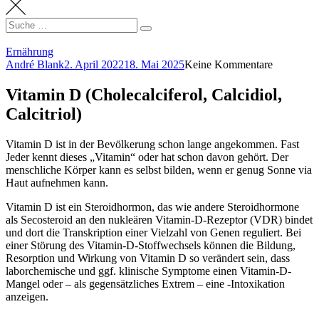
Search
Suche
for:
Ernährung
André Blank
2. April 2022
18. Mai 2025
Keine Kommentare
Vitamin D (Cholecalciferol, Calcidiol,
Calcitriol)
Vitamin D ist in der Bevölkerung schon lange angekommen. Fast
Jeder kennt dieses „Vitamin“ oder hat schon davon gehört. Der
menschliche Körper kann es selbst bilden, wenn er genug Sonne via
Haut aufnehmen kann.
Vitamin D ist ein Steroidhormon, das wie andere Steroidhormone
als Secosteroid an den nukleären Vitamin-D-Rezeptor (VDR) bindet
und dort die Transkription einer Vielzahl von Genen reguliert. Bei
einer Störung des Vitamin-D-Stoffwechsels können die Bildung,
Resorption und Wirkung von Vitamin D so verändert sein, dass
laborchemische und ggf. klinische Symptome einen Vitamin-D-
Mangel oder – als gegensätzliches Extrem – eine -Intoxikation
anzeigen.