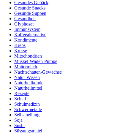
Gesundes Gebäck
Gesunde Snacks
Gesunde Suppen
Gesundheit
Glyphosat
Immunsystem
Kaffeealternative
Kondimente
Krebs
Kresse
Mitochondrien
Muskel-Waden-Pumpe
Muttermilch
Nachtschatten-Gewächse
Natur-Wissen
Naturheilkunde
Naturheilmittel
Rezepte
Schlaf
Schulmedizin
Schwermetalle
Selbstheilung
Soja
Sushi
Süssungsmittel