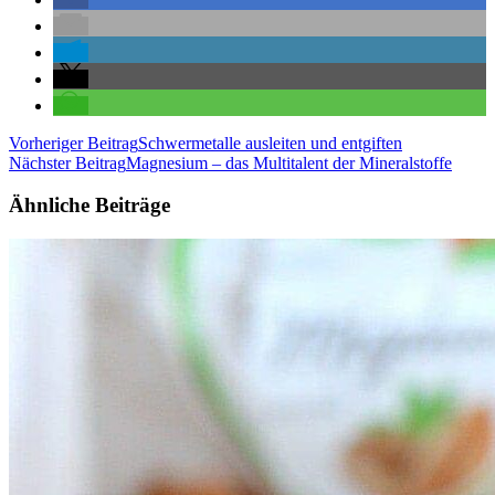
Beitragsnavigation
Vorheriger Beitrag
Schwermetalle ausleiten und entgiften
Nächster Beitrag
Magnesium – das Multitalent der Mineralstoffe
Ähnliche Beiträge