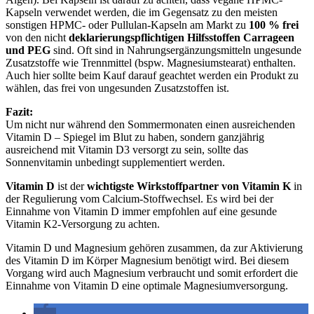
Kapseln verwendet werden, die im Gegensatz zu den meisten
sonstigen HPMC- oder Pullulan-Kapseln am Markt zu
100 % frei
von den nicht
deklarierungspflichtigen Hilfsstoffen Carrageen
und PEG
sind. Oft sind in Nahrungsergänzungsmitteln ungesunde
Zusatzstoffe wie Trennmittel (bspw. Magnesiumstearat) enthalten.
Auch hier sollte beim Kauf darauf geachtet werden ein Produkt zu
wählen, das frei von ungesunden Zusatzstoffen ist.
Fazit:
Um nicht nur während den Sommermonaten einen ausreichenden
Vitamin D – Spiegel im Blut zu haben, sondern ganzjährig
ausreichend mit Vitamin D3 versorgt zu sein, sollte das
Sonnenvitamin unbedingt supplementiert werden.
Vitamin D
ist der
wichtigste Wirkstoffpartner von Vitamin K
in
der Regulierung vom Calcium-Stoffwechsel. Es wird bei der
Einnahme von Vitamin D immer empfohlen auf eine gesunde
Vitamin K2-Versorgung zu achten.
Vitamin D und Magnesium gehören zusammen, da zur Aktivierung
des Vitamin D im Körper Magnesium benötigt wird. Bei diesem
Vorgang wird auch Magnesium verbraucht und somit erfordert die
Einnahme von Vitamin D eine optimale Magnesiumversorgung.