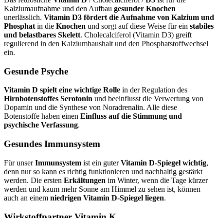
Kalziumaufnahme und den Aufbau
gesunder Knochen
unerlässlich.
Vitamin D3 fördert die Aufnahme von Kalzium und
Phosphat
in die
Knochen
und sorgt auf diese Weise für ein
stabiles
und belastbares Skelett
. Cholecalciferol (Vitamin D3) greift
regulierend in den Kalziumhaushalt und den Phosphatstoffwechsel
ein.
Gesunde Psyche
Vitamin D spielt eine wichtige Rolle
in der Regulation des
Hirnbotenstoffes Serotonin
und beeinflusst die Verwertung von
Dopamin und die Synthese von Noradrenalin. Alle diese
Botenstoffe haben einen
Einfluss auf die Stimmung und
psychische Verfassung
.
Gesundes Immunsystem
Für unser
Immunsystem
ist ein guter
Vitamin D-Spiegel wichtig
,
denn nur so kann es richtig funktionieren und nachhaltig gestärkt
werden. Die ersten
Erkältungen
im Winter, wenn die Tage kürzer
werden und kaum mehr Sonne am Himmel zu sehen ist, können
auch an einem
niedrigen Vitamin D-Spiegel liegen
.
Wirkstoffpartner Vitamin K