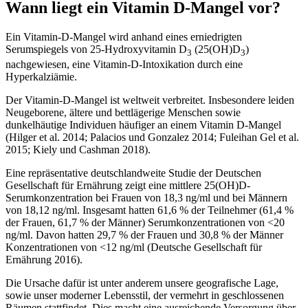
Wann liegt ein Vitamin D-Mangel vor?
Ein Vitamin-D-Mangel wird anhand eines erniedrigten
Serumspiegels von 25-Hydroxyvitamin D
(25(OH)D
)
3
3
nachgewiesen, eine Vitamin-D-Intoxikation durch eine
Hyperkalziämie.
Der Vitamin-D-Mangel ist weltweit verbreitet. Insbesondere leiden
Neugeborene, ältere und bettlägerige Menschen sowie
dunkelhäutige Individuen häufiger an einem Vitamin D-Mangel
(Hilger et al. 2014; Palacios und Gonzalez 2014; Fuleihan Gel et al.
2015; Kiely und Cashman 2018).
Eine repräsentative deutschlandweite Studie der Deutschen
Gesellschaft für Ernährung zeigt eine mittlere 25(OH)D-
Serumkonzentration bei Frauen von 18,3 ng/ml und bei Männern
von 18,12 ng/ml. Insgesamt hatten 61,6 % der Teilnehmer (61,4 %
der Frauen, 61,7 % der Männer) Serumkonzentrationen von <20
ng/ml. Davon hatten 29,7 % der Frauen und 30,8 % der Männer
Konzentrationen von <12 ng/ml (Deutsche Gesellschaft für
Ernährung 2016).
Die Ursache dafür ist unter anderem unsere geografische Lage,
sowie unser moderner Lebensstil, der vermehrt in geschlossenen
Räumen stattfindet. Dies macht eine ausreichende Versorgung über