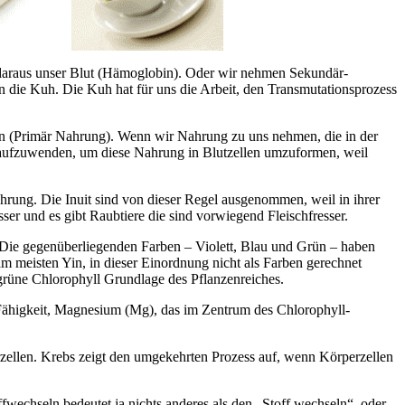
 daraus unser Blut (Hämoglobin). Oder wir nehmen Sekundär-
en die Kuh. Die Kuh hat für uns die Arbeit, den Transmutationsprozess
len (Primär Nahrung). Wenn wir Nahrung zu uns nehmen, die in der
 aufzuwenden, um diese Nahrung in Blutzellen umzuformen, weil
rung. Die Inuit sind von dieser Regel ausgenommen, weil in ihrer
er und es gibt Raubtiere die sind vorwiegend Fleischfresser.
g. Die gegenüberliegenden Farben – Violett, Blau und Grün – haben
m meisten Yin, in dieser Einordnung nicht als Farben gerechnet
s grüne Chlorophyll Grundlage des Pflanzenreiches.
r Fähigkeit, Magnesium (Mg), das im Zentrum des Chlorophyll-
ellen. Krebs zeigt den umgekehrten Prozess auf, wenn Körperzellen
wechseln bedeutet ja nichts anderes als den „Stoff wechseln“, oder