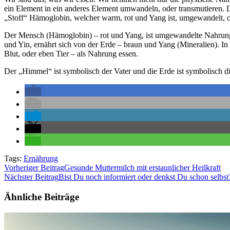
ein Element in ein anderes Element umwandeln, oder transmutieren. D
„Stoff“ Hämoglobin, welcher warm, rot und Yang ist, umgewandelt, od
Der Mensch (Hämoglobin) – rot und Yang, ist umgewandelte Nahrung. 
und Yin, ernährt sich von der Erde – braun und Yang (Mineralien). In
Blut, oder eben Tier – als Nahrung essen.
Der „Himmel“ ist symbolisch der Vater und die Erde ist symbolisch d
Tags:
Ernährung
Beitragsnavigation
Vorheriger Beitrag
Gesunde Muttermilch mit erstaunlicher Heilkraft
Nächster Beitrag
Bist Du noch informiert oder denkst Du schon selbst
Ähnliche Beiträge