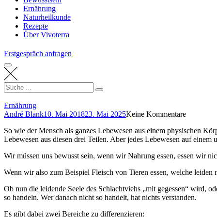
Ernährung
Naturheilkunde
Rezepte
Über Vivoterra
Erstgespräch anfragen
Search
Suche
for:
Ernährung
André Blank
10. Mai 2018
23. Mai 2025
Keine Kommentare
So wie der Mensch als ganzes Lebewesen aus einem physischen Körper
Lebewesen aus diesen drei Teilen. Aber jedes Lebewesen auf einem u
Wir müssen uns bewusst sein, wenn wir Nahrung essen, essen wir nich
Wenn wir also zum Beispiel Fleisch von Tieren essen, welche leiden 
Ob nun die leidende Seele des Schlachtviehs „mit gegessen“ wird, ode
so handeln. Wer danach nicht so handelt, hat nichts verstanden.
Es gibt dabei zwei Bereiche zu differenzieren: