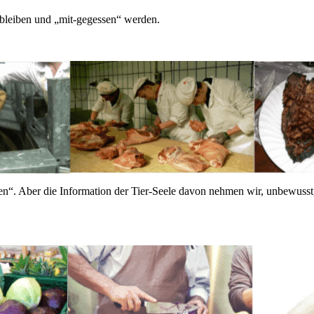
rbleiben und „mit-gegessen“ werden.
en“. Aber die Information der Tier-Seele davon nehmen wir, unbewusst, o