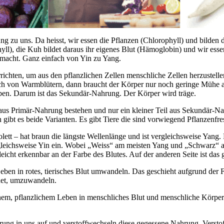
 zu uns. Da heisst, wir essen die Pflanzen (Chlorophyll) und bilden
hyll), die Kuh bildet daraus ihr eigenes Blut (Hämoglobin) und wir ess
macht. Ganz einfach von Yin zu Yang.
richten, um aus den pflanzlichen Zellen menschliche Zellen herzustel
sch von Warmblütern, dann braucht der Körper nur noch geringe Mühe
haben. Darum ist das Sekundär-Nahrung. Der Körper wird träge.
s Primär-Nahrung bestehen und nur ein kleiner Teil aus Sekundär-Nah
t es beide Varianten. Es gibt Tiere die sind vorwiegend Pflanzenfress
iolett – hat braun die längste Wellenlänge und ist vergleichsweise Yan
rgleichsweise Yin ein. Wobei „Weiss“ am meisten Yang und „Schwarz“ a
leicht erkennbar an der Farbe des Blutes. Auf der anderen Seite ist da
Leben in rotes, tierisches Blut umwandeln. Das geschieht aufgrund de
ldet, umzuwandeln.
m, pflanzlichem Leben in menschliches Blut und menschliche Körperz
rung in uns auf und verstoffwechseln diese gegessene Nahrung. Verstoff