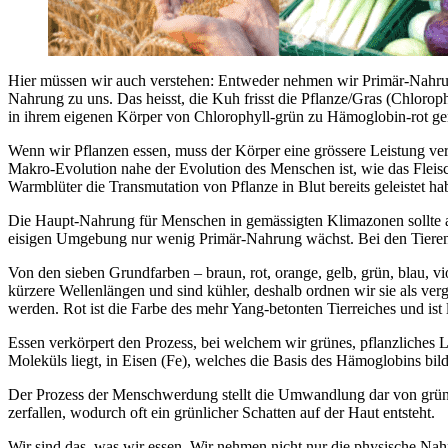
Hier müssen wir auch verstehen: Entweder nehmen wir Primär-Nahrung
Nahrung zu uns. Das heisst, die Kuh frisst die Pflanze/Gras (Chlorop
in ihrem eigenen Körper von Chlorophyll-grün zu Hämoglobin-rot ge
Wenn wir Pflanzen essen, muss der Körper eine grössere Leistung ver
Makro-Evolution nahe der Evolution des Menschen ist, wie das Flei
Warmblüter die Transmutation von Pflanze in Blut bereits geleistet 
Die Haupt-Nahrung für Menschen in gemässigten Klimazonen sollte au
eisigen Umgebung nur wenig Primär-Nahrung wächst. Bei den Tieren gib
Von den sieben Grundfarben – braun, rot, orange, gelb, grün, blau, v
kürzere Wellenlängen und sind kühler, deshalb ordnen wir sie als ve
werden. Rot ist die Farbe des mehr Yang-betonten Tierreiches und ist 
Essen verkörpert den Prozess, bei welchem wir grünes, pflanzliches 
Moleküls liegt, in Eisen (Fe), welches die Basis des Hämoglobins bi
Der Prozess der Menschwerdung stellt die Umwandlung dar von grüne
zerfallen, wodurch oft ein grünlicher Schatten auf der Haut entsteht.
Wir sind das, was wir essen. Wir nehmen nicht nur die physische Nah