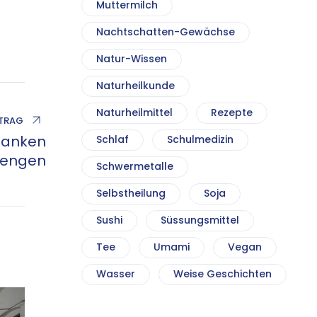
Muttermilch
Nachtschatten-Gewächse
Natur-Wissen
Naturheilkunde
Naturheilmittel
Rezepte
ITRAG
danken
Schlaf
Schulmedizin
nengen
Schwermetalle
Selbstheilung
Soja
Sushi
Süssungsmittel
Tee
Umami
Vegan
Wasser
Weise Geschichten