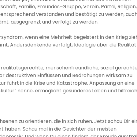
chaft, Familie, Freundes-Gruppe, Verein, Partei, Religion,
ch entsprechend verstanden und bestätigt zu werden, auc
hämt, ausgegrenzt und verfolgt zu werden.
syndrom, wenn eine Mehrheit begeistert in den Krieg zieh
mt, Andersdenkende verfolgt, Ideologie über die Realität
ne realitätsgerechte, menschenfreundliche, sozial gerechte
 vor destruktiven Einflüssen und Bedrohungen wirksam zu
ur führt in die Krise und Katastrophe. Anpassung an eine
ngskultur“ nenne, ermöglicht gesünderes Leben und hilfreic
enen zu orientieren, die in sich ruhen. Jetzt schau Dir e
rt haben. Schau mal in die Gesichter der meisten
 depressiv. Und wenn Du einen findest, der Freude ausstra