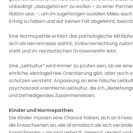
unbedingt „dazugehören“ zu wollen – zu einer Partners
Nation usw. –, um im zugehörigen sozialen Milieu au
Erfolg zu haben und auf keinen Fall abgelehnt, besc
Eine Normopathie erklärt das pathologische Mitläufer
sich als Herrenrasse wähnt, Völkervernichtung zustim
stellt und im narzisstischen Grössenwahn lebt.
Eine „Leitkultur“ wird immer zu prüfen sein, ob sie ei
ehrliche, ideologiefreie Orientierung gibt, aber auch
schützen versteht. Anpassung an eine falsche Leitkult
psychosozial orientierte Leitkultur, die ich „Beziehu
und befriedigendes Zusammenleben.
Kinder und Normopathen
Die Kinder müssen eine Chance haben, sich an Erwachs
die Erwachsenen an, wie dramatisch sie sich verände
Erwachsenen – sie sind gehetzt, genervt, gereizt und