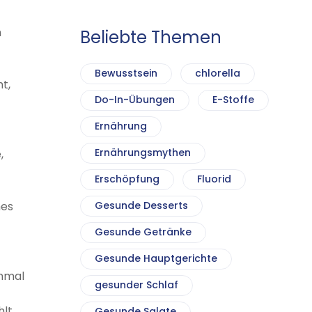
h
Beliebte Themen
Bewusstsein
chlorella
t,
Do-In-Übungen
E-Stoffe
Ernährung
Ernährungsmythen
,
Erschöpfung
Fluorid
hes
Gesunde Desserts
Gesunde Getränke
Gesunde Hauptgerichte
inmal
gesunder Schlaf
hlt
Gesunde Salate