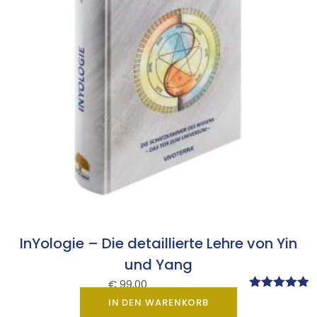
InYologie – Die detaillierte Lehre von Yin
und Yang
€
99,00
Bewertet mit
IN DEN WARENKORB
4.99
von 5