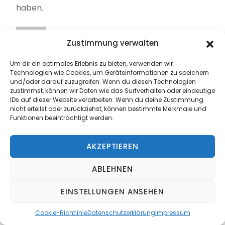
haben.
Zustimmung verwalten
Bewertet mit
5
von 5
Um dir ein optimales Erlebnis zu bieten, verwenden wir
Technologien wie Cookies, um Geräteinformationen zu speichern
Helga Hartsperger
–
14. März 2021
und/oder darauf zuzugreifen. Wenn du diesen Technologien
zustimmst, können wir Daten wie das Surfverhalten oder eindeutige
Wir haben dieses Buch……, so faszinierend…., dieses
IDs auf dieser Website verarbeiten. Wenn du deine Zustimmung
nicht erteilst oder zurückziehst, können bestimmte Merkmale und
Buch ist eine Bereicherung…., ich kann es wirklich
Funktionen beeinträchtigt werden.
weiterempfehlen…. Ein sehr wertvolles Buch… nicht
einfach zum Lesen, man muss wirklich konzentriert
AKZEPTIEREN
sein, um manches zu verstehen…, aber voll
spannend. Ich bin froh dieses Buch zu besitzen.
ABLEHNEN
EINSTELLUNGEN ANSEHEN
Cookie-Richtlinie
Datenschutzerklärung
Impressum
Bewertet mit
5
von 5