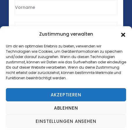
Zustimmung verwalten
Um dir ein optimales Erlebnis zu bieten, verwenden wir
Technologien wie Cookies, um Geräteinformationen zu speichern
und/oder darauf zuzugreifen. Wenn du diesen Technologien
zustimmst, können wir Daten wie das Surfverhalten oder eindeutige
IDs auf dieser Website verarbeiten. Wenn du deine Zustimmung
nicht erteilst oder zurückziehst, können bestimmte Merkmale und
Funktionen beeinträchtigt werden.
AKZEPTIEREN
Copyright © 2025 Lithos Medical GmbH. Alle Rechte
vorbehalten.
ABLEHNEN
EINSTELLUNGEN ANSEHEN
Datenschutz
Impressum
Cookie-Richtlinie (EU)
AGB