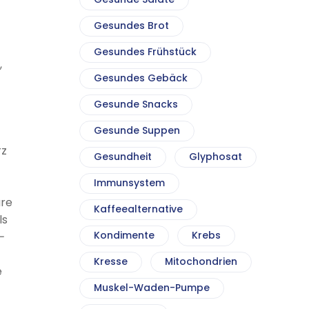
Gesundes Brot
Gesundes Frühstück
,
Gesundes Gebäck
Gesunde Snacks
Gesunde Suppen
rz
Gesundheit
Glyphosat
Immunsystem
ure
Kaffeealternative
ls
Kondimente
Krebs
-
Kresse
Mitochondrien
e
Muskel-Waden-Pumpe