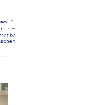
ITRAG
sein –
kranke
schen