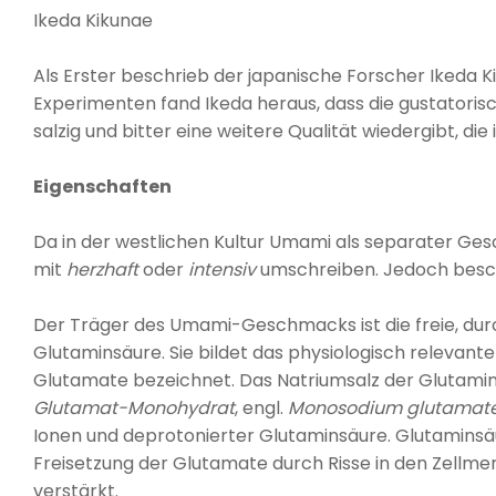
Ikeda Kikunae
Als Erster beschrieb der japanische Forscher Ikeda 
Experimenten fand Ikeda heraus, dass die gustatori
salzig und bitter eine weitere Qualität wiedergibt, d
Eigenschaften
Da in der westlichen Kultur Umami als separater Ge
mit
herzhaft
oder
intensiv
umschreiben. Jedoch beschr
Der Träger des Umami-Geschmacks ist die freie, dur
Glutaminsäure. Sie bildet das physiologisch relevant
Glutamate bezeichnet. Das Natriumsalz der Glutami
Glutamat-Monohydrat
, engl.
Monosodium glutamat
Ionen und deprotonierter Glutaminsäure. Glutaminsäu
Freisetzung der Glutamate durch Risse in den Zell
verstärkt.