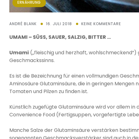
ERNÄHRUNG
ANDRÉ BLANK
16. JULI 2018
KEINE KOMMENTARE
UMAMI – SÜSS, SAUER, SALZIG, BITTER …
Umami
(„fleischig und herzhaft, wohlschmeckend“) gil
Geschmackssinns.
Es ist die Bezeichnung für einen vollmundigen Ges
Aminosäure Glutaminsäure, die in geringen Mengen natü
Tomaten und Pilzen zu finden ist.
Künstlich zugefügte Glutaminsäure wird vor allem in d
Convenience Food (Fertigsuppen, vorgefertigte Leben
Manche Salze der Glutaminsäure verstärken bestimmt
sogenannten Geschmacksverstärker sind auch in der