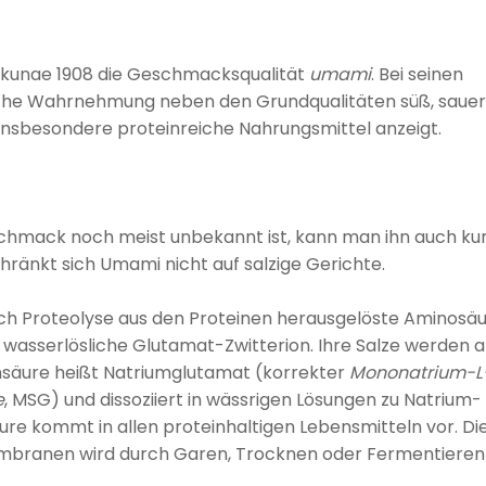
Kikunae 1908 die Geschmacksqualität
umami
. Bei seinen
sche Wahrnehmung neben den Grundqualitäten süß, sauer
ie insbesondere proteinreiche Nahrungsmittel anzeigt.
schmack noch meist unbekannt ist, kann man ihn auch ku
änkt sich Umami nicht auf salzige Gerichte.
ch Proteolyse aus den Proteinen herausgelöste Aminosä
e wasserlösliche Glutamat-Zwitterion. Ihre Salze werden a
nsäure heißt Natriumglutamat (korrekter
Mononatrium-L
e
, MSG) und dissoziiert in wässrigen Lösungen zu Natrium-
re kommt in allen proteinhaltigen Lebensmitteln vor. Di
membranen wird durch Garen, Trocknen oder Fermentieren