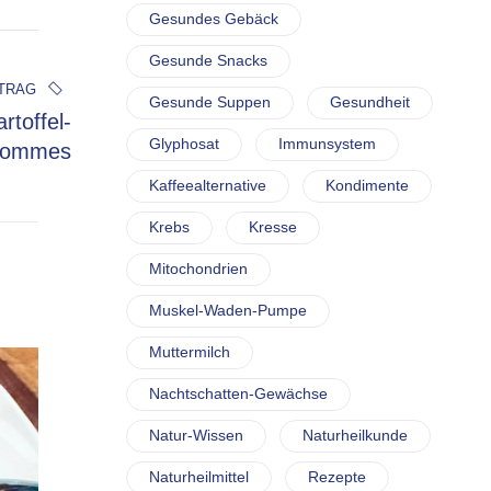
Gesundes Gebäck
Gesunde Snacks
TRAG
Gesunde Suppen
Gesundheit
toffel-
Glyphosat
Immunsystem
ommes
Kaffeealternative
Kondimente
Krebs
Kresse
Mitochondrien
Muskel-Waden-Pumpe
Muttermilch
Nachtschatten-Gewächse
Natur-Wissen
Naturheilkunde
Naturheilmittel
Rezepte